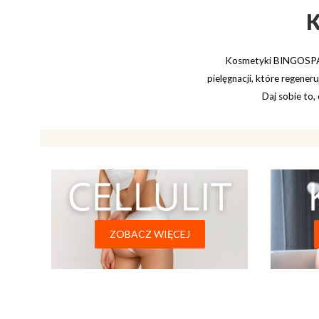
Kosmetyki BINGOSPA t
pielęgnacji, które regener
Daj sobie to,
.
ZOBACZ WIĘCEJ