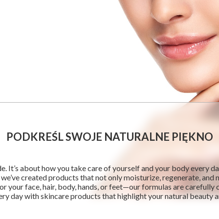
PODKREŚL SWOJE NATURALNE PIĘKNO
de. It’s about how you take care of yourself and your body every d
we’ve created products that not only moisturize, regenerate, and n
r your face, hair, body, hands, or feet—our formulas are carefully
very day with skincare products that highlight your natural beauty 