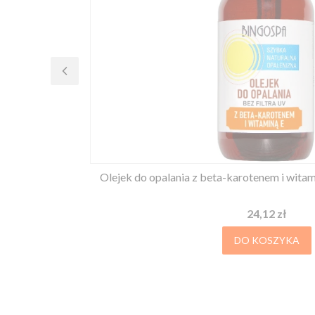
Olejek do opalania z beta-karotenem i wit
Cena
24,12 zł
DO KOSZYKA