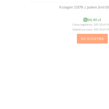
Kolagen 100% z jadem żmii
Cena promoc
84,40 zł
Cena regularna:
105,50 zł
-2
Najniższa cena:
105,50 zł
-2
DO KOSZYKA