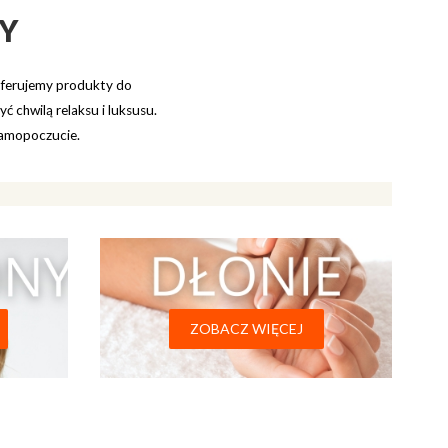
Y
oferujemy produkty do
ć chwilą relaksu i luksusu.
 samopoczucie.
.
ZOBACZ WIĘCEJ