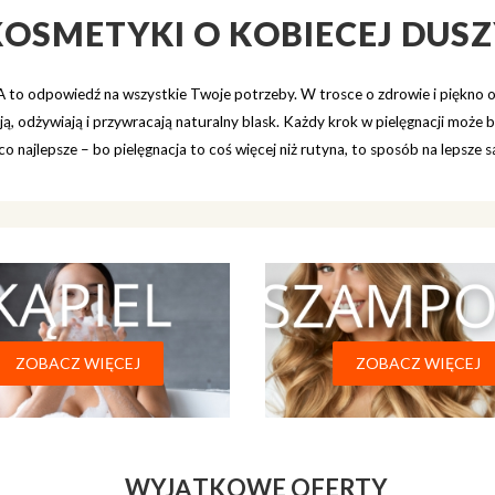
KOSMETYKI O KOBIECEJ DUSZ
o odpowiedź na wszystkie Twoje potrzeby. W trosce o zdrowie i piękno 
ują, odżywiają i przywracają naturalny blask. Każdy krok w pielęgnacji może by
 co najlepsze – bo pielęgnacja to coś więcej niż rutyna, to sposób na lepsze
.
.
ZOBACZ WIĘCEJ
ZOBACZ WIĘCEJ
EF
WYJĄTKOWE OFERTY