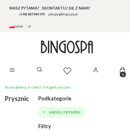
MASZ PYTANIA? SKONTAKTUJ SIĘ Z NAMI!
(+48) 887 044 199
zakupy@bingospa.pl
polski
zł
Prod
Otwórz wyszukiwarkę
Strona główna
CIAŁO
Kąpiel i prysznic
Prysznic
Podkategorie
KĄPIEL I PRYSZNIC
Filtry