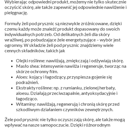
Wybierając odpowiedni produkt, możemy nie tylko skutecznie
oczyścić skórę, ale także zapewnić jej odpowiednie nawilżenie i
pielęgnację.
Formuły żeli pod prysznic są niezwykle zróżnicowane, dzięki
czemu każdy może znaleźć produkt dopasowany do swoich
indywidualnych potrzeb. Od delikatnych żeli dla skóry
wrażliwej, po pobudzające żele energetyzujące – wybór jest
ogromny. W składzie żeli pod prysznic znajdziemy wiele
cennych składników, takich jak
Olejki roślinne: nawilżają, zmiękczają i odżywiają skórę.
Masło shea: intensywnie nawilża i regeneruje, tworząc na
skórze ochronny film.
Aloes: kojący i łagodzący, przyspiesza gojenie się
podrażnień.
Ekstrakty roślinne: np. z rumianku, zielonej herbaty,
aloesu. Działają przeciwzapalnie, antyoksydacyjnie i
łagodząco.
Witaminy: nawilżają, regenerują i chronią skórę przed
szkodliwym działaniem czynników zewnętrznych.
Żele pod prysznic nie tylko oczyszczają skórę, ale także mogą
wpływać na nasze samopoczucie. Dzięki różnorodnym