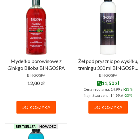
Mydełko borowinowe z
Żel pod prysznic po wysiłku,
Ginkgo Biloba BINGOSPA
treningu 300 ml BINGOSPA
PRODUCENT
PRODUCENT
sport
BINGOSPA
BINGOSPA
Cena
Cena promocyjna
12,00 zł
11,50 zł
Cena regularna:
14,99 zł
-23%
Najniższa cena:
14,99 zł
-23%
DO KOSZYKA
DO KOSZYKA
BESTSELLER
NOWOŚĆ