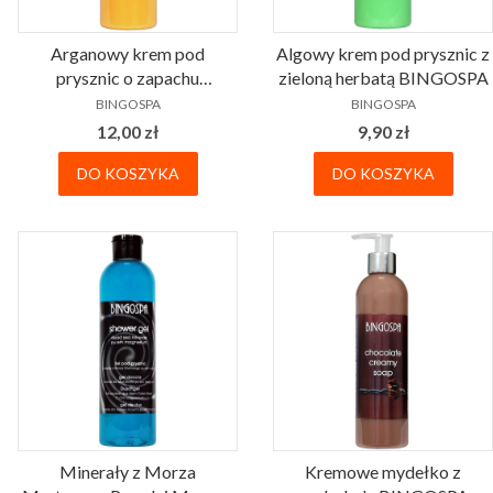
Arganowy krem pod
Algowy krem pod prysznic z
prysznic o zapachu
zieloną herbatą BINGOSPA
PRODUCENT
PRODUCENT
brzoskwini BINGOSPA
BINGOSPA
BINGOSPA
Cena
Cena
12,00 zł
9,90 zł
DO KOSZYKA
DO KOSZYKA
Minerały z Morza
Kremowe mydełko z