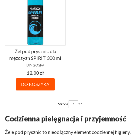
Żel pod prysznic dla
mężczyzn SPIRIT 300 ml
PRODUCENT
BINGOSPA
Cena
12,00 zł
DO KOSZYKA
Strona
z 1
Codzienna pielęgnacja i przyjemność
Żele pod prysznic to nieodłączny element codziennej higieny.