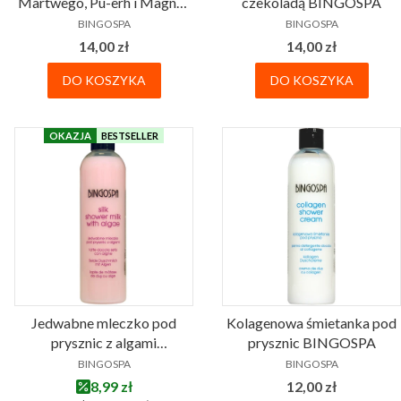
Martwego, Pu-erh i Magnez
czekoladą BINGOSPA
PRODUCENT
PRODUCENT
żel pod prysznic BINGOSPA
BINGOSPA
BINGOSPA
Cena
Cena
14,00 zł
14,00 zł
DO KOSZYKA
DO KOSZYKA
OKAZJA
BESTSELLER
Jedwabne mleczko pod
Kolagenowa śmietanka pod
prysznic z algami
prysznic BINGOSPA
PRODUCENT
PRODUCENT
BINGOSPA
BINGOSPA
BINGOSPA
Cena promocyjna
Cena
8,99 zł
12,00 zł