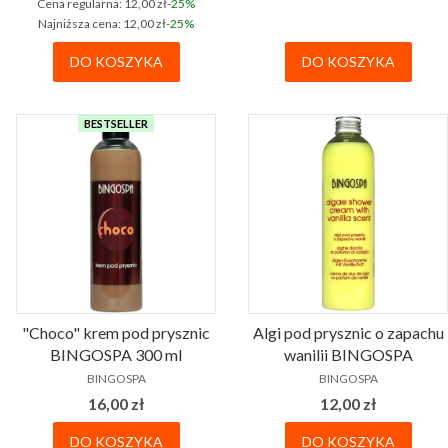
Cena regularna:
12,00 zł
-25%
Najniższa cena:
12,00 zł
-25%
DO KOSZYKA
DO KOSZYKA
BESTSELLER
"Choco" krem pod prysznic
Algi pod prysznic o zapachu
BINGOSPA 300 ml
wanilii BINGOSPA
PRODUCENT
PRODUCENT
BINGOSPA
BINGOSPA
Cena
Cena
16,00 zł
12,00 zł
DO KOSZYKA
DO KOSZYKA