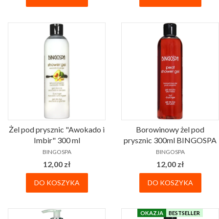
Żel pod prysznic "Awokado i
Borowinowy żel pod
Imbir" 300 ml
prysznic 300ml BINGOSPA
PRODUCENT
PRODUCENT
BINGOSPA
BINGOSPA
Cena
Cena
12,00 zł
12,00 zł
DO KOSZYKA
DO KOSZYKA
OKAZJA
BESTSELLER