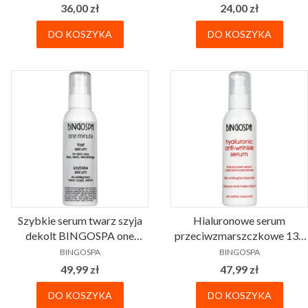
Cena
Cena
36,00 zł
24,00 zł
DO KOSZYKA
DO KOSZYKA
Szybkie serum twarz szyja
Hialuronowe serum
dekolt BINGOSPA one
przeciwzmarszczkowe 135
PRODUCENT
PRODUCENT
minute
g BINGOSPA
BINGOSPA
BINGOSPA
Cena
Cena
49,99 zł
47,99 zł
DO KOSZYKA
DO KOSZYKA