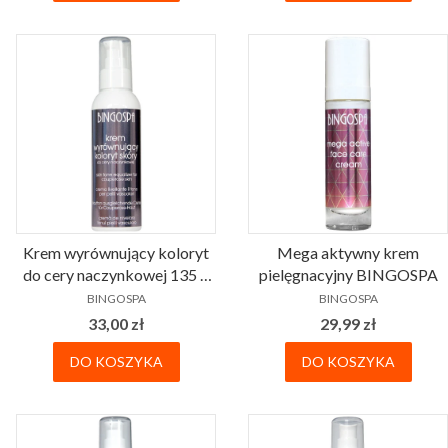
Krem wyrównujący koloryt
Mega aktywny krem
do cery naczynkowej 135 g
pielęgnacyjny BINGOSPA
PRODUCENT
PRODUCENT
BINGOSPA
BINGOSPA
BINGOSPA
Cena
Cena
33,00 zł
29,99 zł
DO KOSZYKA
DO KOSZYKA