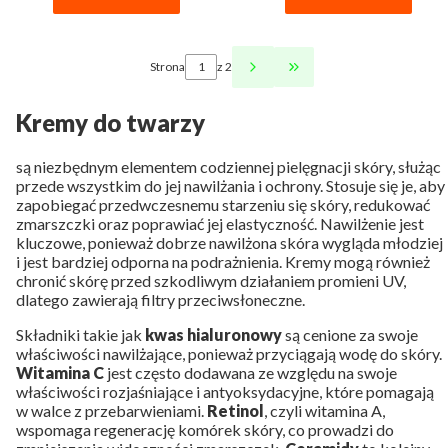
Strona
z 2
PRZEJDŹ DO OSTATNI
Kremy do twarzy
są niezbędnym elementem codziennej pielęgnacji skóry, służąc
przede wszystkim do jej nawilżania i ochrony. Stosuje się je, aby
zapobiegać przedwczesnemu starzeniu się skóry, redukować
zmarszczki oraz poprawiać jej elastyczność. Nawilżenie jest
kluczowe, ponieważ dobrze nawilżona skóra wygląda młodziej
i jest bardziej odporna na podrażnienia. Kremy mogą również
chronić skórę przed szkodliwym działaniem promieni UV,
dlatego zawierają filtry przeciwsłoneczne.
Składniki takie jak
kwas hialuronowy
są cenione za swoje
właściwości nawilżające, ponieważ przyciągają wodę do skóry.
Witamina C
jest często dodawana ze względu na swoje
właściwości rozjaśniające i antyoksydacyjne, które pomagają
w walce z przebarwieniami.
Retinol
, czyli witamina A,
wspomaga regenerację komórek skóry, co prowadzi do