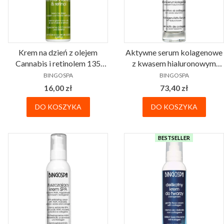
Krem na dzień z olejem
Aktywne serum kolagenowe
Cannabis i retinolem 135
z kwasem hialuronowym
PRODUCENT
PRODUCENT
gram BINGOSPA
BINGOSPA
BINGOSPA
BINGOSPA
Cena
Cena
16,00 zł
73,40 zł
DO KOSZYKA
DO KOSZYKA
BESTSELLER