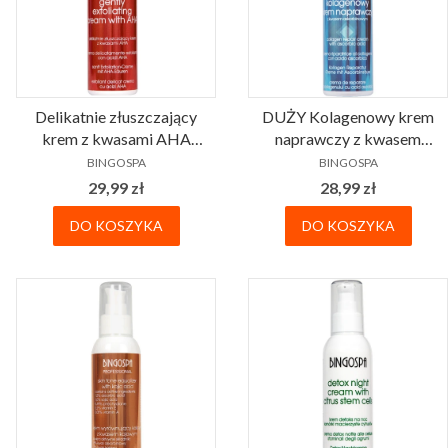
Delikatnie złuszczający
DUŻY Kolagenowy krem
krem z kwasami AHA
naprawczy z kwasem
PRODUCENT
PRODUCENT
BINGOSPA
askorbinowym 135 g
BINGOSPA
BINGOSPA
BINGOSPA
Cena
Cena
29,99 zł
28,99 zł
DO KOSZYKA
DO KOSZYKA