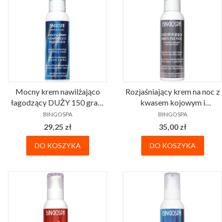
Mocny krem nawilżająco
Rozjaśniający krem na noc z
łagodzący DUŻY 150 gram
kwasem kojowym i
PRODUCENT
PRODUCENT
BINGOSPA Professional
askorbinowym BINGOSPA
BINGOSPA
BINGOSPA
Cena
Cena
29,25 zł
35,00 zł
DO KOSZYKA
DO KOSZYKA