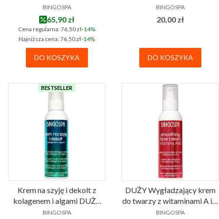
PRODUCENT
PRODUCENT
regeneracja skóry 60+ na
cytrusów, olejkiem
BINGOSPA
BINGOSPA
noc BINGOSPA 135 g
morelowym i olejem
Cena promocyjna
Cena
65,90 zł
20,00 zł
andiroba BINGOSPA
Cena regularna:
76,50 zł
-14%
Najniższa cena:
76,50 zł
-14%
DO KOSZYKA
DO KOSZYKA
BESTSELLER
Krem na szyję i dekolt z
DUŻY Wygładzający krem
kolagenem i algami DUŻY
do twarzy z witaminami A i E
PRODUCENT
PRODUCENT
135g BINGOSPA
135 gram BINGOSPA
BINGOSPA
BINGOSPA