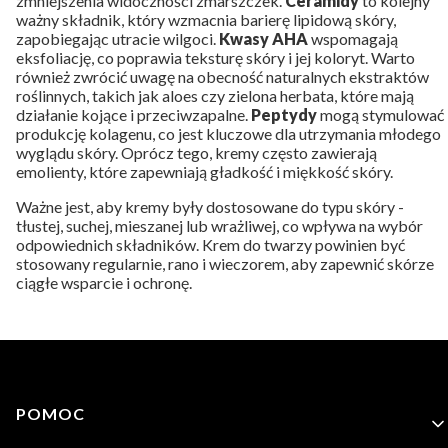
zmniejszenia widoczności zmarszczek.
Ceramidy
to kolejny
ważny składnik, który wzmacnia barierę lipidową skóry,
zapobiegając utracie wilgoci.
Kwasy AHA
wspomagają
eksfoliację, co poprawia teksturę skóry i jej koloryt. Warto
również zwrócić uwagę na obecność naturalnych ekstraktów
roślinnych, takich jak aloes czy zielona herbata, które mają
działanie kojące i przeciwzapalne.
Peptydy
mogą stymulować
produkcję kolagenu, co jest kluczowe dla utrzymania młodego
wyglądu skóry. Oprócz tego, kremy często zawierają
emolienty, które zapewniają gładkość i miękkość skóry.
Ważne jest, aby kremy były dostosowane do typu skóry -
tłustej, suchej, mieszanej lub wrażliwej, co wpływa na wybór
odpowiednich składników. Krem do twarzy powinien być
stosowany regularnie, rano i wieczorem, aby zapewnić skórze
ciągłe wsparcie i ochronę.
Linki w stopce
POMOC