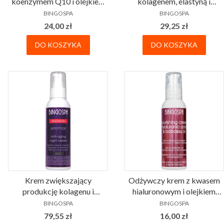
koenzymem Q10 i olejkiem
kolagenem, elastyną i
PRODUCENT
PRODUCENT
sezamowym DUŻY 135g
kwasem hialuronowym
BINGOSPA
BINGOSPA
BINGOSPA
BINGOSPA Professional
Cena
Cena
24,00 zł
29,25 zł
DO KOSZYKA
DO KOSZYKA
Krem zwiększający
Odżywczy krem z kwasem
produkcję kolagenu i
hialuronowym i olejkiem
PRODUCENT
PRODUCENT
naturalnego kwasu
babassu BINGOSPA
BINGOSPA
BINGOSPA
hialuronowego
Cena
Cena
79,55 zł
16,00 zł