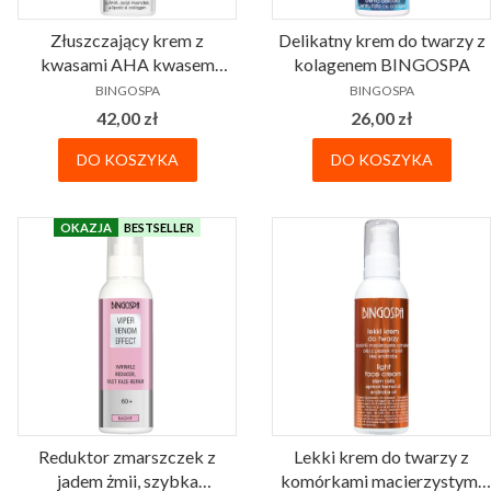
Złuszczający krem z
Delikatny krem do twarzy z
kwasami AHA kwasem
kolagenem BINGOSPA
PRODUCENT
PRODUCENT
migdałowym kwasem alfa-
BINGOSPA
BINGOSPA
liponowym i kolagenem
Cena
Cena
42,00 zł
26,00 zł
BINGOSPA
DO KOSZYKA
DO KOSZYKA
OKAZJA
BESTSELLER
Reduktor zmarszczek z
Lekki krem do twarzy z
jadem żmii, szybka
komórkami macierzystymi