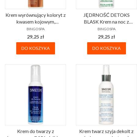
Krem wyrównujący koloryt z
JĘDRNOŚĆ DETOKS
kwasem kojowym,
BLASK Krem na noc z
PRODUCENT
PRODUCENT
askorbinowym i witaminami
komórkami macierzystymi
BINGOSPA
BINGOSPA
A E 135 g BINGOSPA
cytrusów BINGOSPA
Cena
Cena
29,25 zł
29,25 zł
Professional
DO KOSZYKA
DO KOSZYKA
Krem do twarzy z
Krem twarz szyja dekolt z