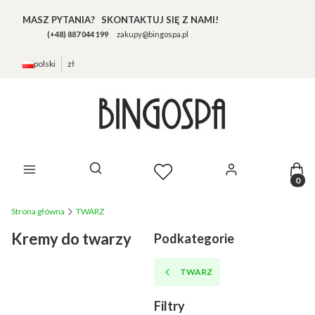
MASZ PYTANIA? SKONTAKTUJ SIĘ Z NAMI!
(+48) 887 044 199
zakupy@bingospa.pl
polski
zł
Prod
Otwórz wyszukiwarkę
Strona główna
TWARZ
Kremy do twarzy
Podkategorie
TWARZ
Filtry