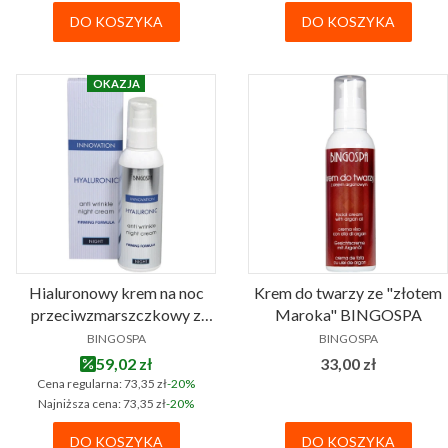
Trójpeptydowy na noc 135 g
DO KOSZYKA
DO KOSZYKA
OKAZJA
Hialuronowy krem na noc
Krem do twarzy ze "złotem
przeciwzmarszczkowy z
Maroka" BINGOSPA
PRODUCENT
PRODUCENT
formułą ujędrniającą
BINGOSPA
BINGOSPA
BINGOSPA
Cena promocyjna
Cena
59,02 zł
33,00 zł
Cena regularna:
73,35 zł
-20%
Najniższa cena:
73,35 zł
-20%
DO KOSZYKA
DO KOSZYKA