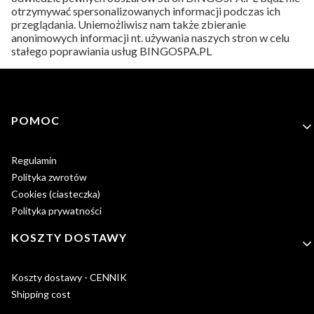
otrzymywać spersonalizowanych informacji podczas ich
przeglądania. Uniemożliwisz nam także zbieranie
anonimowych informacji nt. używania naszych stron w celu
stałego poprawiania usług BINGOSPA.PL
Linki w stopce
POMOC
Regulamin
Polityka zwrotów
Cookies (ciasteczka)
Polityka prywatności
KOSZTY DOSTAWY
Koszty dostawy - CENNIK
Shipping cost