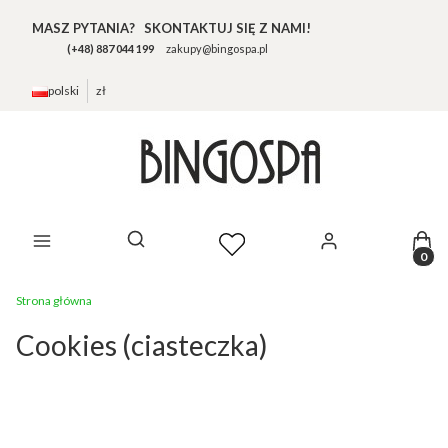
MASZ PYTANIA? SKONTAKTUJ SIĘ Z NAMI!
(+48) 887 044 199
zakupy@bingospa.pl
polski
zł
Prod
Otwórz wyszukiwarkę
Strona główna
Cookies (ciasteczka)