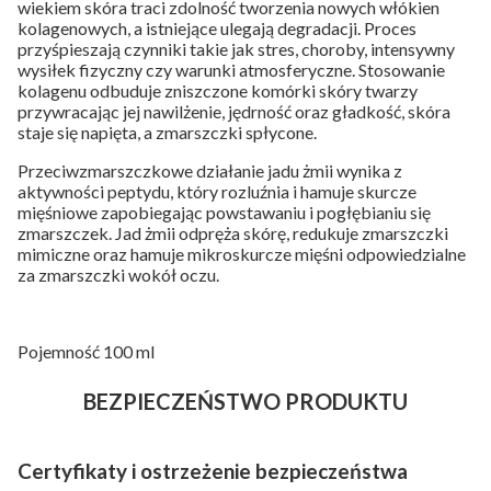
wiekiem skóra traci zdolność tworzenia nowych włókien
kolagenowych, a istniejące ulegają degradacji. Proces
przyśpieszają czynniki takie jak stres, choroby, intensywny
wysiłek fizyczny czy warunki atmosferyczne. Stosowanie
kolagenu odbuduje zniszczone komórki skóry twarzy
przywracając jej nawilżenie, jędrność oraz gładkość, skóra
staje się napięta, a zmarszczki spłycone.
Przeciwzmarszczkowe działanie jadu żmii wynika z
aktywności peptydu, który rozluźnia i hamuje skurcze
mięśniowe zapobiegając powstawaniu i pogłębianiu się
zmarszczek. Jad żmii odpręża skórę, redukuje zmarszczki
mimiczne oraz hamuje mikroskurcze mięśni odpowiedzialne
za zmarszczki wokół oczu.
Pojemność 100 ml
BEZPIECZEŃSTWO PRODUKTU
Certyfikaty i ostrzeżenie bezpieczeństwa