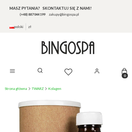
MASZ PYTANIA? SKONTAKTUJ SIĘ Z NAMI!
(+48) 887 044 199
zakupy@bingospa.pl
polski
zł
Prod
Otwórz wyszukiwarkę
Strona główna
TWARZ
Kolagen