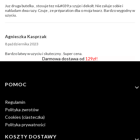
Juz druga butelka , stosuje tez n&#039;a szyje i dekolt. Nie zaluje sobie i
nakladam dwa razy. Czuje , ze préparation dba o moja twarz. Bardzo wygodny w
uzyciu.
Agnieszka Kasprzak
8 października 2023
Bardzo latwy w uzyciu i skuteczny . Super cena.
Darmowa dostawa od
129zł!
Linki w stopce
POMOC
Regulamin
Polityka zwrotów
Cookies (ciasteczka)
Polityka prywatności
KOSZTY DOSTAWY