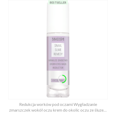
BESTSELLER
Redukcja worków pod oczami Wygładzanie
zmarszczek wokół oczu krem do okolic oczu ze śluzem
ślimaka BINGOSPA