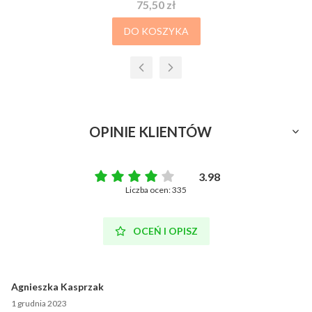
Cena
75,50 zł
DO KOSZYKA
OPINIE KLIENTÓW
3.98
Liczba ocen: 335
OCEŃ I OPISZ
Agnieszka Kasprzak
1 grudnia 2023