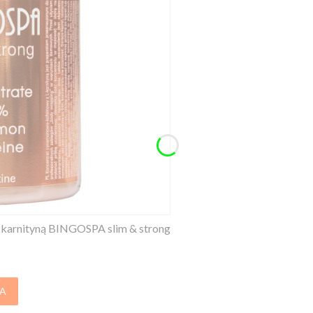
karnityną BINGOSPA slim & strong
A