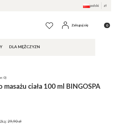
polski
zł
Produkty w kos
Zaloguj się
Ulubione
Y
DLA MĘŻCZYZN
e: 0)
 do masażu ciała 100 ml BINGOSPA
żką:
29,90 zł