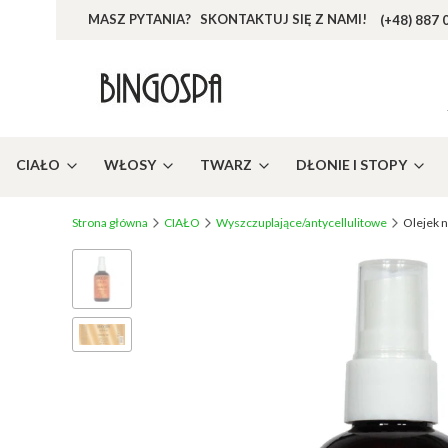
MASZ PYTANIA? SKONTAKTUJ SIĘ Z NAMI!
(+48) 887 
CIAŁO
WŁOSY
TWARZ
DŁONIE I STOPY
Strona główna
CIAŁO
Wyszczuplające/antycellulitowe
Olejek n