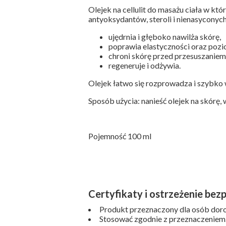
Olejek na cellulit do masażu ciała w kt
antyoksydantów, steroli i nienasycony
ujędrnia i głęboko nawilża skórę,
poprawia elastyczności oraz pozi
chroni skórę przed przesuszaniem
regeneruje i odżywia.
Olejek łatwo się rozprowadza i szybko 
Sposób użycia: nanieść olejek na skórę
Pojemność 100 ml
Certyfikaty i ostrzeżenie bez
Produkt przeznaczony dla osób doro
Stosować zgodnie z przeznaczeniem