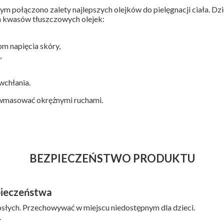
órym połączono zalety najlepszych olejków do pielęgnacji ciała. Dz
ch kwasów tłuszczowych olejek:
om napięcia skóry,
,
wchłania.
, wmasować okrężnymi ruchami.
BEZPIECZEŃSTWO PRODUKTU
pieczeństwa
słych. Przechowywać w miejscu niedostępnym dla dzieci.
.