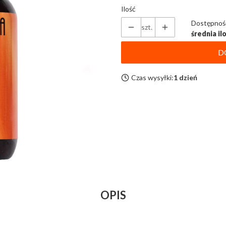
Ilość
Dostępnoś
szt.
średnia il
D
Czas wysyłki:
1 dzień
OPIS