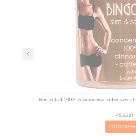
Koncentrat 100% cynamonowo-kofeinowy z L-
Cena
45,35 zł
DO KOSZYK