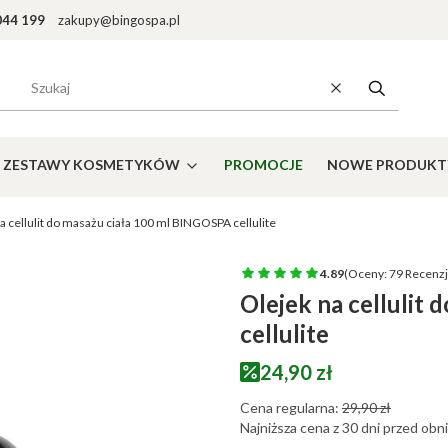
044 199
zakupy@bingospa.pl
Wyczyść
Szukaj
ZESTAWY KOSMETYKÓW
PROMOCJE
NOWE PRODUKT
a cellulit do masażu ciała 100 ml BINGOSPA cellulite
4.89
(Oceny: 79 Recenzj
Olejek na cellulit
cellulite
24,90 zł
Cena regularna:
29,90 zł
Najniższa cena z 30 dni przed obni