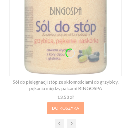
Sól do pielęgnacji stóp ze skłonnościami do grzybicy,
pękania między palcami BINGOSPA
Cena
13,50 zł
DO KOSZYKA