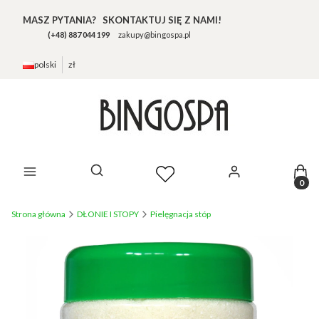
MASZ PYTANIA? SKONTAKTUJ SIĘ Z NAMI!
(+48) 887 044 199
zakupy@bingospa.pl
polski
zł
Prod
Otwórz wyszukiwarkę
Strona główna
DŁONIE I STOPY
Pielęgnacja stóp