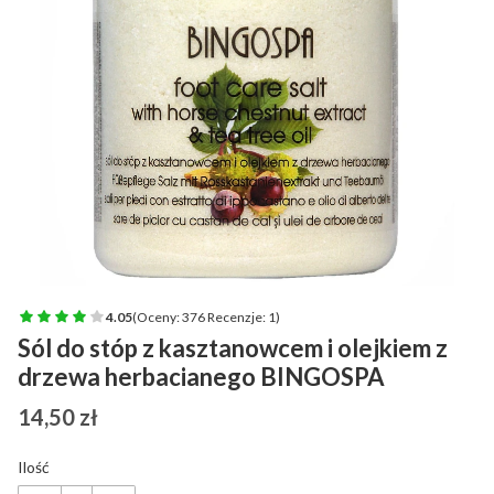
4.05
(Oceny: 376 Recenzje: 1)
Sól do stóp z kasztanowcem i olejkiem z
drzewa herbacianego BINGOSPA
Cena
14,50 zł
Ilość