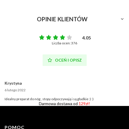
OPINIE KLIENTÓW
4.05
Liczba ocen: 376
OCEŃ I OPISZ
Krystyna
6 lutego 2022
Idealny preparat do nóg , stopy odpoczywają i są gładkie :) :)
Darmowa dostawa od
129zł!
Linki w stopce
POMOC