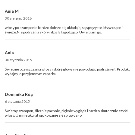
Ania M
30 sierpnia 2016
włosy po szamponie bardzo dobrze się układają, są sprężyste, błyszczące i
świeże.Nie podrażnia skóry i działa łagodząco. Uwielbiam go.
Ania
30 stycznia 2015
Świetnie oczyszczania włosy i skórę głowy nie powodując podrażnień. Produkt
wydajny, o przyjemnym zapachu.
Dominika Róg
6 stycznia 2015
Świetny szampon, ślicznie pachnie, pięknie wygląda i bardzo skutecznie czyści
włosy. U mnie akurat opakowanie się sprawdziło.