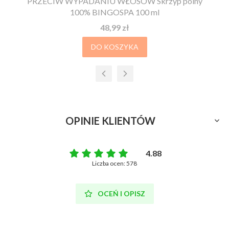
PRZECIW WYPADANIU WŁOSÓW Skrzyp polny
100% BINGOSPA 100 ml
Cena
48,99 zł
DO KOSZYKA
OPINIE KLIENTÓW
4.88
Liczba ocen: 578
OCEŃ I OPISZ