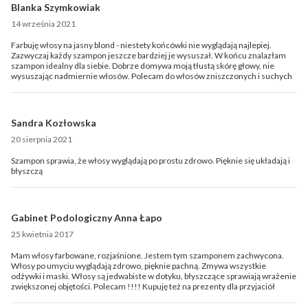
Blanka Szymkowiak
14 września 2021
Farbuję włosy na jasny blond - niestety końcówki nie wyglądają najlepiej.
Zazwyczaj każdy szampon jeszcze bardziej je wysuszał. W końcu znalazłam
szampon idealny dla siebie. Dobrze domywa moją tłustą skórę głowy, nie
wysuszając nadmiernie włosów. Polecam do włosów zniszczonych i suchych
Sandra Kozłowska
20 sierpnia 2021
Szampon sprawia, że włosy wyglądają po prostu zdrowo. Pięknie się układają i
błyszczą
Gabinet Podologiczny Anna Łapo
25 kwietnia 2017
Mam włosy farbowane, rozjaśnione. Jestem tym szamponem zachwycona.
Włosy po umyciu wyglądają zdrowo, pięknie pachną. Zmywa wszystkie
odżywki i maski. Włosy są jedwabiste w dotyku, błyszczące sprawiają wrażenie
zwiększonej objętości. Polecam !!!! Kupuję też na prezenty dla przyjaciół