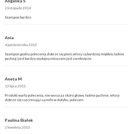
Angelika S
2 listopada 2014
Szampon bardzo
Ania
4 października 2013
Szampon godny polecenia,dobrze się pieni,włosy są bardziej miękkie,ładnie
pachną i jest bardzo wydajny,minusem jest zamknięcie.
Aneta M
13 lipca 2013
Produkt warty polecenia, nie wysusza skóry głowy, ładnie pachnie, włosy
dobrze się rozczesują i są miłe w dotyku, polecam
Paulina Białek
2 kwietnia 2013