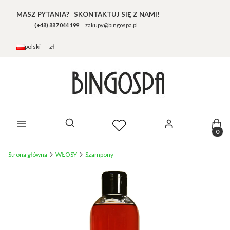
MASZ PYTANIA? SKONTAKTUJ SIĘ Z NAMI!
(+48) 887 044 199
zakupy@bingospa.pl
polski
zł
Prod
Otwórz wyszukiwarkę
Strona główna
WŁOSY
Szampony