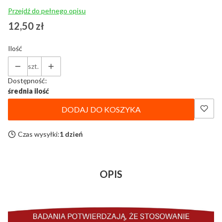
Przejdź do pełnego opisu
Cena
12,50 zł
Ilość
szt.
Dostępność:
średnia ilość
DODAJ DO KOSZYKA
Czas wysyłki:
1 dzień
OPIS