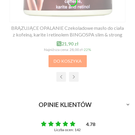
BRĄZUJĄCE OPALANIE Czekoladowe masło do ciała
z kofeiną, karite i retinolem BINGOSPA slim & strong
Cena promocyjna
21,90 zł
Najniższa cena:
28,00 zł
-22%
DO KOSZYKA
OPINIE KLIENTÓW
4.78
Liczba ocen: 142