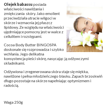
Olejek babassu
posiada
właściwości nawilżania i
zmiękczania skóry. Jako emolient
przeciwdziała utracie wilgoci w
skórze i wzmacnia jej płaszcz
lipidowy. Ze względu na właściwości
ujędrniające pomocny jest w walce z
cellulitem i rozstępami.
Cocoa Body Butter BINGOSPA
doskonale się rozprowadza i szybko
wchłania. Jego delikatna
konsystencja pieści skórę, nasycając ją odżywczymi
składnikami.
Odżywiona i zregenerowana skóra staje się miękka,
nawilżone i pełna młodzieńczego blasku. Zapach brzoskwiń
długo pozostaje na skórze napełniając optymizmem i
radością.
Waga 250g