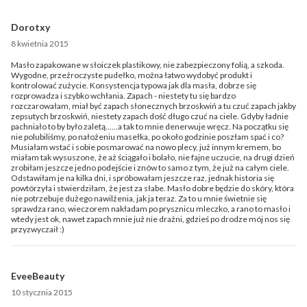
Dorotxy
8 kwietnia 2015
Masło zapakowane w słoiczek plastikowy, nie zabezpieczony folią, a szkoda.
Wygodne, przeźroczyste pudełko, można łatwo wydobyć produkt i
kontrolować zużycie. Konsystencja typowa jak dla masła, dobrze się
rozprowadza i szybko wchłania. Zapach - niestety tu się bardzo
rozczarowałam, miał być zapach słonecznych brzoskwiń a tu czuć zapach jakby
zepsutych brzoskwiń, niestety zapach dość długo czuć na ciele. Gdyby ładnie
pachniało to by było zaletą......a tak to mnie denerwuje wręcz. Na początku się
nie polubiliśmy, po nałożeniu masełka, po około godzinie poszłam spać i co?
Musiałam wstać i sobie posmarować na nowo plecy, już innym kremem, bo
miałam tak wysuszone, że aż ściągało i bolało, nie fajne uczucie, na drugi dzień
zrobiłam jeszcze jedno podejście i znów to samo z tym, że już na całym ciele.
Odstawiłam je na kilka dni, i spróbowałam jeszcze raz, jednak historia się
powtórzyła i stwierdziłam, że jest za słabe. Masło dobre będzie do skóry, która
nie potrzebuje dużego nawilżenia, jak ja teraz. Za to u mnie świetnie się
sprawdza rano, wieczorem nakładam po prysznicu mleczko, a rano to masło i
wtedy jest ok, nawet zapach mnie już nie drażni, gdzieś po drodze mój nos się
przyzwyczaił :)
EveeBeauty
10 stycznia 2015