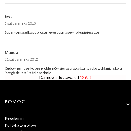
Ewa
3 października 2013
Super to masełko po prostu rewelacja napewno kupię jeszcze
Magda
21 października 2012
Cudowne masełko bez problemów się rozprowadza, szybko wchłania. skóra
jest gładzutka i ładnie pachnie
Darmowa dostawa od
129zł!
Linki w stopce
POMOC
Regulamin
Polityka zwrotów