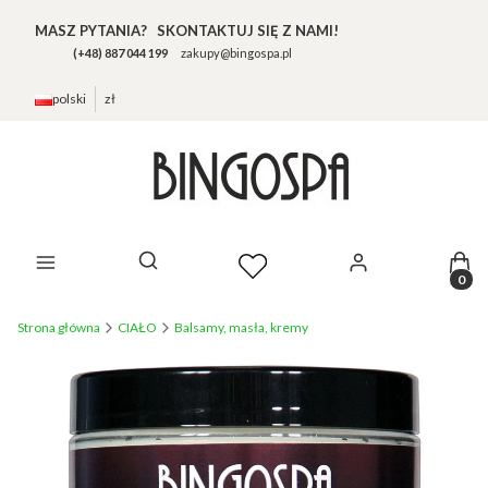
MASZ PYTANIA? SKONTAKTUJ SIĘ Z NAMI!
(+48) 887 044 199
zakupy@bingospa.pl
polski
zł
Prod
Otwórz wyszukiwarkę
Strona główna
CIAŁO
Balsamy, masła, kremy