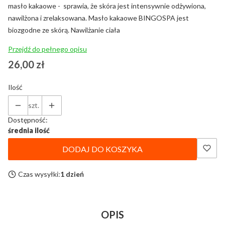
masło kakaowe - sprawia, że skóra jest intensywnie odżywiona,
nawilżona i zrelaksowana. Masło kakaowe BINGOSPA jest
biozgodne ze skórą. Nawilżanie ciała
Przejdź do pełnego opisu
Cena
26,00 zł
Ilość
szt.
Dostępność:
średnia ilość
DODAJ DO KOSZYKA
Czas wysyłki:
1 dzień
OPIS