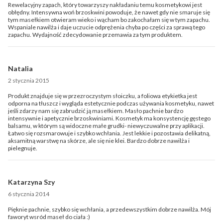
Rewelacyjny zapach, który towarzyszy nakładaniu temu kosmetykowi jest
obłędny. Intensywna woń brzoskwini powoduje, że nawet gdy nie smaruje się
tym masełkiem otwieram wieko i wącham bo zakochałam się w tym zapachu.
Wspaniale nawilża i daje uczucie odprężenia chyba po części za sprawą tego
zapachu. Wydajność zdecydowanie przemawia za tym produktem.
Natalia
2 stycznia 2015
Produkt znajduje się w przezroczystym słoiczku, a foliowa etykietka jest
odporna na tłuszcz i wygląda estetycznie podczas używania kosmetyku, nawet
jeśli zdarzy nam się zabrudzić ją masełkiem. Masło pachnie bardzo
intensywnie i apetycznie brzoskwiniami. Kosmetyk ma konsystencję gęstego
balsamu, w którym są widoczne małe grudki- niewyczuwalne przy aplikacji.
Łatwo się rozsmarowuje i szybko wchłania. Jest lekkie i pozostawia delikatną,
aksamitną warstwę na skórze, ale się nie klei. Bardzo dobrze nawilża i
pielegnuje.
Katarzyna Szy
6 stycznia 2014
Pięknie pachnie, szybko się wchłania, a przedewszystkim dobrze nawilża. Mój
faworyt wsród maseł do ciała :)