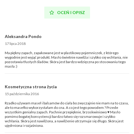
OCEŃ I OPISZ
Aleksandra Pondo
17 lipca 2018
Ma piękny zapach, zapakowane jest w plastikowy pojemniczek, z którego
wygodnie jest wyjąć produkt. Masło świetnie nawilża i szybko się wchłania, nie
pozostawia tłustych śladów. Skóra jest bardzo wdzięczna po stosowaniu tego
masła :)
Kosmetyczna strona życia
15 października 2016
Rzadko używam maseł i balsamów do ciała bo zwyczajnie nie mam na to czasu,
ale to masełko wykorzystałam do cna. A co jest tego powodem ? Przede
wszystkim genialny zapach. Pachnie przepięknie, brzoskwiniowo ♥ Masło
pomimo bogatej konsystencji bardzo łatwo się rozsmarowuje i szybko
wchłania. Skóra jest nawilżona, a nawilżenie utrzymuje się długo. Skóra jest
ujędrniona i rozjaśniona.