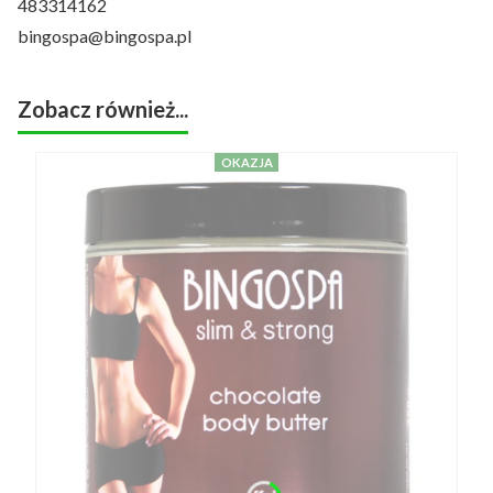
483314162
bingospa@bingospa.pl
Zobacz również...
OKAZJA