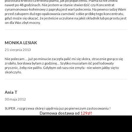
pozostała krwisto czerwona plama, jak po poparzeniu. Plama ta nie znikła
nawet po 48 godzinach. Nie jestem w stanie stwierdzić czy Koncentrat
cynamonowao-kofeinowy z papryką jest wart polecenia. Na pewno radzę Wam
przed zakupem dużego opakowania zamówić sobie próbkę tego koncentratu,
gdyż może się okazać, że jesteście uczulone na jakiś składnik lub po prostu jest
on dla Was zbyt mocny.
MONIKA LESIAK
21 sierpnia 2013
Nie polecam ... już po minucie zaczęła palić mi się skóra, strasznie gorąco się
zrobiło, bordowa byłam z godzinę... Szybko musiałam iść pod lodowaty
prysznic, żeby nie paliło. Gdybym od razu nie zmyła - nie wiem jakby się to
skończyło.
Ania T
30 maja 2012
SUPER , rozgrzewa skórę i ujędrnia juz po pierwszym zastosowaniu !
Darmowa dostawa od
129zł!