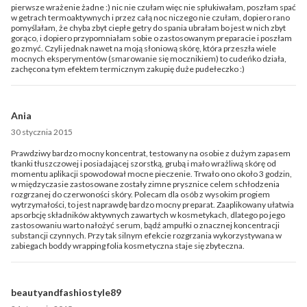
pierwsze wrażenie żadne :) nic nie czułam więc nie spłukiwałam, poszłam spać
w getrach termoaktywnych i przez całą noc niczego nie czułam, dopiero rano
pomyślałam, że chyba zbyt ciepłe getry do spania ubrałam bo jest w nich zbyt
gorąco, i dopiero przypomniałam sobie o zastosowanym preparacie i poszłam
go zmyć. Czyli jednak nawet na moją słoniową skórę, która przeszła wiele
mocnych eksperymentów (smarowanie się mocznikiem) to cudeńko działa,
zachęcona tym efektem termicznym zakupię duże pudełeczko :)
Ania
30 stycznia 2015
Prawdziwy bardzo mocny koncentrat, testowany na osobie z dużym zapasem
tkanki tłuszczowej i posiadającej szorstką, grubą i mało wrażliwą skórę od
momentu aplikacji spowodował mocne pieczenie. Trwało ono około 3 godzin,
w międzyczasie zastosowane zostały zimne prysznice celem schłodzenia
rozgrzanej do czerwoności skóry. Polecam dla osób z wysokim progiem
wytrzymałości, to jest naprawdę bardzo mocny preparat. Zaaplikowany ułatwia
apsorbcję składników aktywnych zawartych w kosmetykach, dlatego po jego
zastosowaniu warto nałożyć serum, bądź ampułki o znacznej koncentracji
substancji czynnych. Przy tak silnym efekcie rozgrzania wykorzystywana w
zabiegach boddy wrapping folia kosmetyczna staje się zbyteczna.
beautyandfashiostyle89