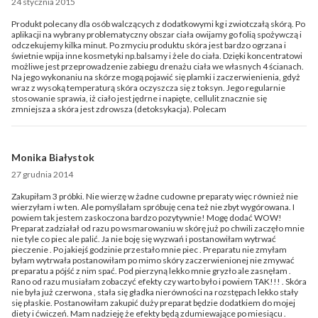
24 stycznia 2015
Produkt polecany dla osób walczących z dodatkowymi kg i zwiotczałą skórą. Po
aplikacji na wybrany problematyczny obszar ciała owijamy go folią spożywczą i
odczekujemy kilka minut. Po zmyciu produktu skóra jest bardzo ogrzana i
świetnie wpija inne kosmetyki np.balsamy i żele do ciała. Dzięki koncentratowi
możliwe jest przeprowadzenie zabiegu drenażu ciała we własnych 4 ścianach.
Na jego wykonaniu na skórze mogą pojawić się plamki i zaczerwienienia, gdyż
wraz z wysoką temperaturą skóra oczyszcza się z toksyn. Jego regularnie
stosowanie sprawia, iż ciało jest jędrne i napięte, cellulit znacznie się
zmniejsza a skóra jest zdrowsza (detoksykacja). Polecam
Monika Białystok
27 grudnia 2014
Zakupiłam 3 próbki. Nie wierzę w żadne cudowne preparaty więc również nie
wierzyłam i w ten. Ale pomyślałam spróbuję cena też nie zbyt wygórowana. I
powiem tak jestem zaskoczona bardzo pozytywnie! Mogę dodać WOW!
Preparat zadziałał od razu po wsmarowaniu w skórę już po chwili zaczęło mnie
nie tyle co piec ale palić. Ja nie boję się wyzwań i postanowiłam wytrwać
pieczenie . Po jakiejś godzinie przestało mnie piec . Preparatu nie zmyłam
byłam wytrwała postanowiłam po mimo skóry zaczerwienionej nie zmywać
preparatu a pójść z nim spać. Pod pierzyną lekko mnie gryzło ale zasnęłam .
Rano od razu musiałam zobaczyć efekty czy warto było i powiem TAK!!! . Skóra
nie była już czerwona , stała się gładka nierówności na rozstępach lekko stały
się płaskie. Postanowiłam zakupić duży preparat będzie dodatkiem do mojej
diety i ćwiczeń. Mam nadzieję że efekty będą zdumiewające po miesiącu .