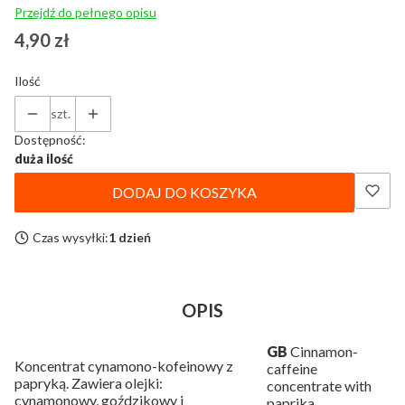
Przejdź do pełnego opisu
Cena
4,90 zł
Ilość
szt.
Dostępność:
duża ilość
DODAJ DO KOSZYKA
Czas wysyłki:
1 dzień
OPIS
GB
Cinnamon-
Koncentrat cynamono-kofeinowy z
caffeine
papryką. Zawiera olejki:
concentrate with
cynamonowy, goździkowy i
paprika.