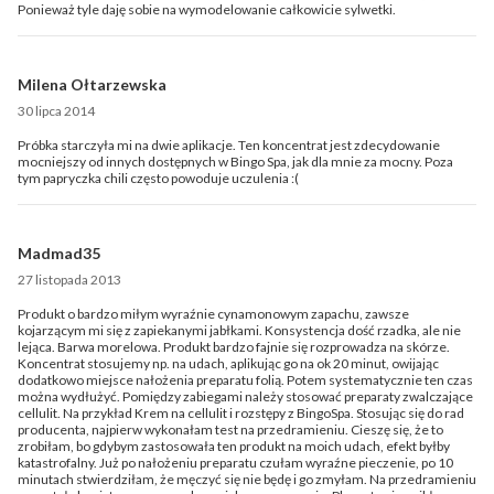
Ponieważ tyle daję sobie na wymodelowanie całkowicie sylwetki.
Milena Ołtarzewska
30 lipca 2014
Próbka starczyła mi na dwie aplikacje. Ten koncentrat jest zdecydowanie
mocniejszy od innych dostępnych w Bingo Spa, jak dla mnie za mocny. Poza
tym papryczka chili często powoduje uczulenia :(
Madmad35
27 listopada 2013
Produkt o bardzo miłym wyraźnie cynamonowym zapachu, zawsze
kojarzącym mi się z zapiekanymi jabłkami. Konsystencja dość rzadka, ale nie
lejąca. Barwa morelowa. Produkt bardzo fajnie się rozprowadza na skórze.
Koncentrat stosujemy np. na udach, aplikując go na ok 20 minut, owijając
dodatkowo miejsce nałożenia preparatu folią. Potem systematycznie ten czas
można wydłużyć. Pomiędzy zabiegami należy stosować preparaty zwalczające
cellulit. Na przykład Krem na cellulit i rozstępy z BingoSpa. Stosując się do rad
producenta, najpierw wykonałam test na przedramieniu. Cieszę się, że to
zrobiłam, bo gdybym zastosowała ten produkt na moich udach, efekt byłby
katastrofalny. Już po nałożeniu preparatu czułam wyraźne pieczenie, po 10
minutach stwierdziłam, że męczyć się nie będę i go zmyłam. Na przedramieniu