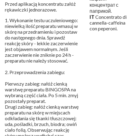
Przed aplikacją koncentratu załóż
концентрат с
rękawiczki jednorazowe.
паприкой.
IT
Concentrato di
1. Wykonanie testu uczuleniowego:
cannella-caffeina
niewielką ilość preparatu wmasuj w
con peperoni.
skórę na przedramieniu i pozostaw
do następnego dnia. Sprawdź
reakcję skóry - lekkie zaczerwienie
jest objawem normalnym. Jeśli
zaczerwienie nie zniknie po 24 h -
preparatu nie należy stosować.
2. Przeprowadzenia zabiegu:
Pierwszy zabieg: nałóż cienką
warstwę preparatu BINGOSPA na
wybraną część ciała. Po 5 min. zmyj
pozostały preparat.
Drugi zabieg: nałóż cienką warstwę
preparatu na skórę w miejscach
odkładania się tkanki tłuszczowej:
uda, pośladki, brzuch, biodra; owiń
ciało folią. Obserwując reakcję
skóry możesz wydłużyć czas