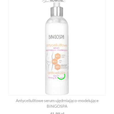
NOWOŚĆ
Antycellulitowe serum ujędrniająco-modelujące
BINGOSPA
Cena
41,99 zł