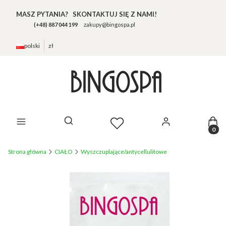
MASZ PYTANIA? SKONTAKTUJ SIĘ Z NAMI!
(+48) 887 044 199
zakupy@bingospa.pl
polski
zł
Prod
Otwórz wyszukiwarkę
Strona główna
CIAŁO
Wyszczuplające/antycellulitowe