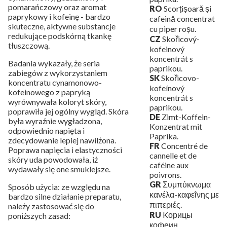
pomarańczowy oraz aromat
RO
Scorțișoară și
paprykowy i kofeinę - bardzo
cafeină concentrat
skuteczne, aktywne substancje
cu piper roșu.
redukujące podskórną tkankę
CZ
Skořicový-
tłuszczową.
kofeinový
koncentrát s
Badania wykazały, że seria
paprikou.
zabiegów z wykorzystaniem
SK
Skořicovo-
koncentratu cynamonowo-
kofeínový
kofeinowego z papryką
koncentrát s
wyrównywała koloryt skóry,
paprikou.
poprawiła jej ogólny wygląd. Skóra
DE
Zimt-Koffein-
była wyraźnie wygładzona,
Konzentrat mit
odpowiednio napięta i
Paprika.
zdecydowanie lepiej nawilżona.
FR
Concentré de
Poprawa napięcia i elastyczności
cannelle et de
skóry uda powodowała, iż
caféine aux
wydawały się one smuklejsze.
poivrons.
GR
Συμπύκνωμα
Sposób użycia: ze względu na
κανέλα-καφεΐνης με
bardzo silne działanie preparatu,
πιπεριές.
należy zastosować się do
RU
Kорицы
poniższych zasad:
кофеин