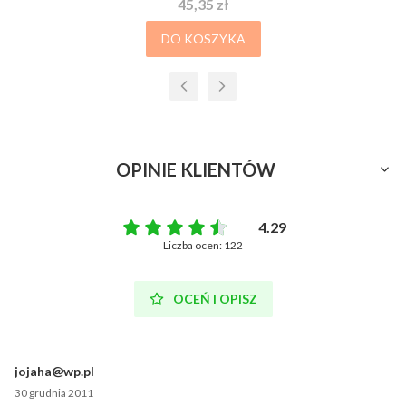
Cena
45,35 zł
DO KOSZYKA
OPINIE KLIENTÓW
4.29
Liczba ocen: 122
OCEŃ I OPISZ
jojaha@wp.pl
30 grudnia 2011