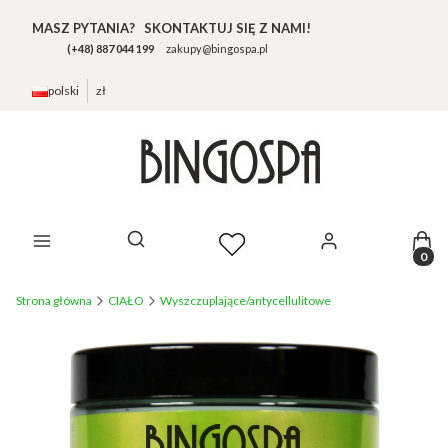
MASZ PYTANIA? SKONTAKTUJ SIĘ Z NAMI!
(+48) 887 044 199
zakupy@bingospa.pl
polski
zł
Prod
Otwórz wyszukiwarkę
Strona główna
CIAŁO
Wyszczuplające/antycellulitowe