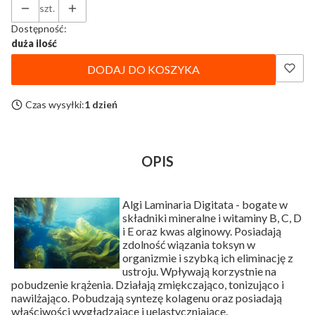
szt.
Dostępność:
duża ilość
DODAJ DO KOSZYKA
Czas wysyłki:
1 dzień
OPIS
Algi Laminaria Digitata - bogate w
składniki mineralne i witaminy B, C, D
i E oraz kwas alginowy. Posiadają
zdolność wiązania toksyn w
organizmie i szybką ich eliminację z
ustroju. Wpływają korzystnie na
pobudzenie krążenia. Działają zmiękczająco, tonizująco i
nawilżająco. Pobudzają syntezę kolagenu oraz posiadają
właściwości wygładzające i uelastyczniające.