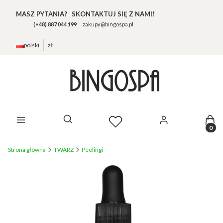
MASZ PYTANIA? SKONTAKTUJ SIĘ Z NAMI!
(+48) 887 044 199
zakupy@bingospa.pl
polski
zł
Prod
Otwórz wyszukiwarkę
Strona główna
TWARZ
Peelingi