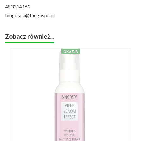
483314162
bingospa@bingospa.pl
Zobacz również...
OKAZJA