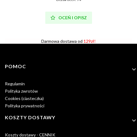
OCEŃ I OPISZ
Darmowa dostawa od
129zł!
Linki w stopce
POMOC
Regulamin
Polityka zwrotów
Cookies (ciasteczka)
Polityka prywatności
KOSZTY DOSTAWY
Koszty dostawy - CENNIK