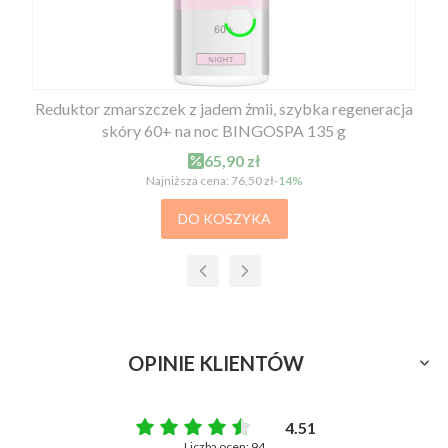
Reduktor zmarszczek z jadem żmii, szybka regeneracja
skóry 60+ na noc BINGOSPA 135 g
Cena promocyjna
65,90 zł
Najniższa cena:
76,50 zł
-14%
DO KOSZYKA
OPINIE KLIENTÓW
4.51
Liczba ocen: 94