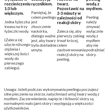
rozcieńczeniu
ręcznikiem.
twarz.
wodą z
1:3 lub
Pozostawić na
mydłem.
Pamiętaj, że
większym.
2-3 minuty w
celem peelingu
Peeling
zależności od
Jedna łyżeczka
jest
należy
reakcji skóry
kwasu na trzy
złuszczenie
zmywać
łyżeczki wody.
naskórka,
Zaleca się, aby
wyłącznie
dlatego ważne
pierwszy zabieg
wodą z
(Zaleca się
jest, aby
twarz
trwał
krócej,
mydłem
użycie niższego
była
dokładnie
celem
aby nie
stężenia i
umyta.
zaobserwowania
podrażniać
większej ilości
reakcji skóry na
skóry.
wody do
peeling.
pierwszego
zabiegu).
Uwaga: Jeżeli podczas wykonywania peelingu poczujesz
silne pieczenie na skórze, natychmiast umyj twarz wodą z
mydłem. Zaczerwienienie, napięcie i tkliwość skóry są
normalnymi reakcjami skóry i występują u większości
użytkowników.