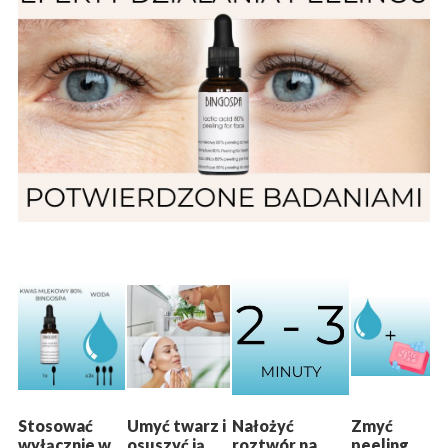
Stosować
Umyć twarz i
Nałożyć
Zmyć
wyłącznie w
osuszyć ją
roztwór na
peeling