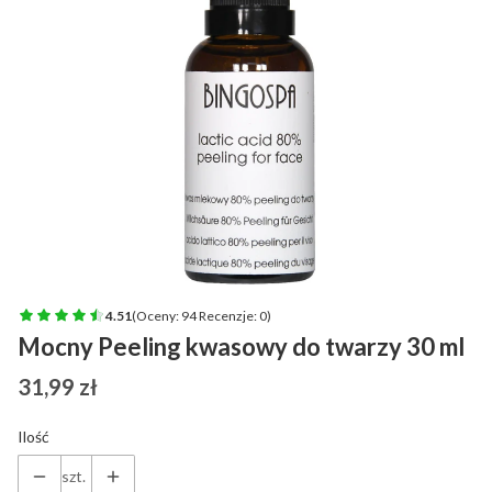
4.51
(Oceny: 94 Recenzje: 0)
Mocny Peeling kwasowy do twarzy 30 ml
Cena
31,99 zł
Ilość
szt.